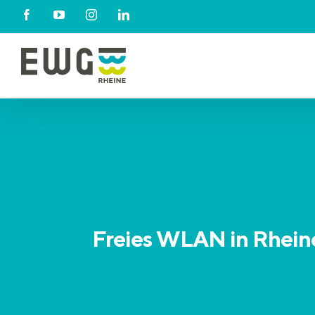
Skip
Facebook
YouTube
Instagram
LinkedIn
to
content
Freies WLAN in Rheine