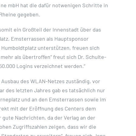
ine mbH hat die dafür notwenigen Schritte in
 Rheine gegeben.
somit ein Großteil der Innenstadt über das
platz, Emsterrassen als Hauptsponsor
Humboldtplatz unterstützen, freuen sich
hr als übertroffen“ freut sich Dr. Schulte-
50.000 Logins verzeichnet werden.“
en Ausbau des WLAN-Netzes zuständig, vor
ar des letzten Jahres gab es tatsächlich nur
Borneplatz und an den Emsterrassen sowie im
irekt mit der Eröffnung des Centers dem
gute Nachrichten, da der Verlag an der
ohen Zugriffszahlen zeigen, dass wir die
Standorten zu erweitern“, freuen sich Jens