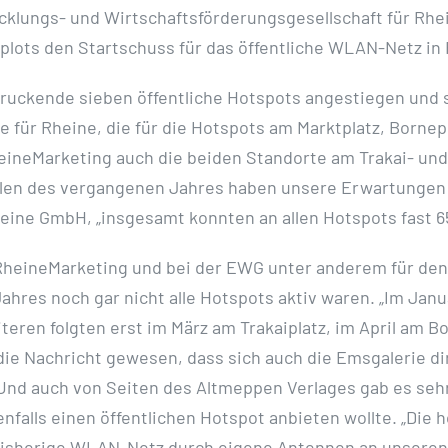
cklungs- und Wirtschaftsförderungsgesellschaft für Rhe
plots den Startschuss für das öffentliche WLAN-Netz in
ndruckende sieben öffentliche Hotspots angestiegen und 
e für Rheine, die für die Hotspots am Marktplatz, Borne
ineMarketing auch die beiden Standorte am Trakai- und 
hlen des vergangenen Jahres haben unsere Erwartungen me
eine GmbH, „insgesamt konnten an allen Hotspots fast 6
es RheineMarketing und bei der EWG unter anderem für d
hres noch gar nicht alle Hotspots aktiv waren. „Im Janu
teren folgten erst im März am Trakaiplatz, im April am 
 die Nachricht gewesen, dass sich auch die Emsgalerie d
nd auch von Seiten des Altmeppen Verlages gab es sehr 
falls einen öffentlichen Hotspot anbieten wollte. „Die h
bisherige WLAN-Netz durch eigene Antennen an unseren 