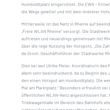
Humboldtplatz eingerichtet. Die EWG – Entwi
die Wege geleitet und mit dem Anbieter Hots
Mittlerweile ist das Netz in Rheine auf beei
„Freie WLAN Rheine“ versorgt. Die Stadtwerk
auftreten und neuerdings gemeinsam mit Rhe
über die rege Nutzung der Hotspots. „Die Za
de Groot, Geschäftsführer der Stadtwerke Rh
Dies sei laut Ulrike Meier, Koordinatorin d
allem sehr beeindruckend, da zu Beginn des Ja
den einen Hotspot am Humboldtplatz. Die wei
Mai am Marktplatz.“ Besonders erfreulich sei
öffentlichen WLAN-Netz angeschlossen hat. U
Triebwagenhalle im Bereich des Bahnhofs eben
richtige Entscheidung getroffen haben, das 