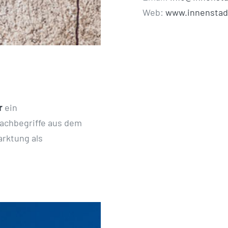
Web:
www.innenstad
r
ein
Fachbegriffe aus dem
rktung als