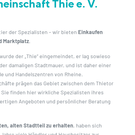
einschaft Thie e. V.
tier der Spezialisten – wir bieten
Einkaufen
d Marktplatz
.
 wurde der „Thie“ eingemeindet, er lag sowieso
der damaligen Stadtmauer, und ist daher einer
ile und Handelszentren von Rheine.
chäfte prägen das Gebiet zwischen dem Thietor
Sie finden hier wirkliche Spezialisten ihres
wertigen Angeboten und persönlicher Beratung
en, alten Stadtteil zu erhalten
, haben sich
 Jahre viele Händler und Hausbesitzer zur