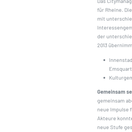
Das Citymanag
für Rheine. D
mit unterschie
Interessengeme
der unterschie
2013 übernimmt
Innenstad
Emsquart
Kulturgem
Gemeinsam setz
gemeinsam abg
neue Impulse f
Akteure konnte
neue Stufe ges