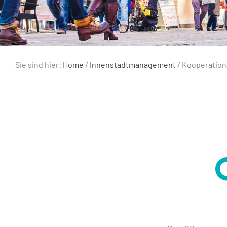
Sie sind hier:
Home
/
Innenstadtmanagement
/
Kooperation