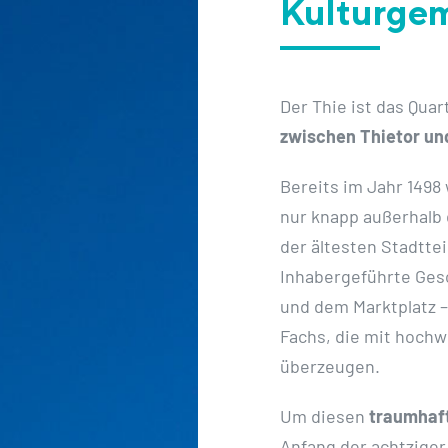
Kulturgem
Der Thie ist das Quar
zwischen Thietor un
Bereits im Jahr 1498
nur knapp außerhalb 
der ältesten Stadtte
Inhabergeführte Ges
und dem Marktplatz – 
Fachs, die mit hoch
überzeugen.
Um diesen
traumhaft
Anfang der achtziger