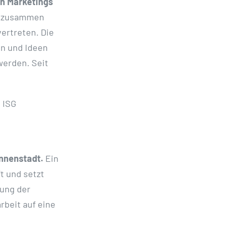
en Marketings
g zusammen
vertreten. Die
en und Ideen
werden. Seit
 ISG
Innenstadt.
Ein
t und setzt
nung der
rbeit auf eine