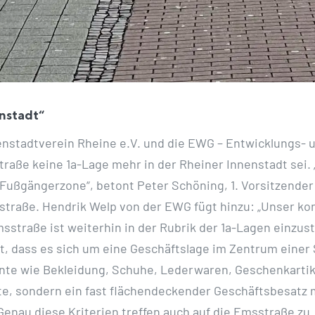
enstadt“
nstadtverein Rheine e.V. und die EWG – Entwicklungs- u
raße keine 1a-Lage mehr in der Rheiner Innenstadt sei.
r Fußgängerzone“, betont Peter Schöning, 1. Vorsitzender
traße. Hendrik Welp von der EWG fügt hinzu: „Unser kon
raße ist weiterhin in der Rubrik der 1a-Lagen einzustuf
, dass es sich um eine Geschäftslage im Zentrum einer
mente wie Bekleidung, Schuhe, Lederwaren, Geschenkarti
este, sondern ein fast flächendeckender Geschäftsbesa
enau diese Kriterien treffen auch auf die Emsstraße zu. 