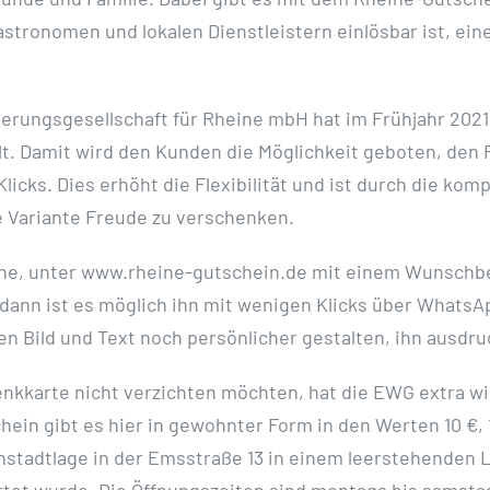
tronomen und lokalen Dienstleistern einlösbar ist, eine 
derungsgesellschaft für Rheine mbH hat im Frühjahr 20
 Damit wird den Kunden die Möglichkeit geboten, den R
licks. Dies erhöht die Flexibilität und ist durch die ko
e Variante Freude zu verschenken.
ine, unter www.rheine-gutschein.de mit einem Wunschbe
dann ist es möglich ihn mit wenigen Klicks über WhatsAp
en Bild und Text noch persönlicher gestalten, ihn ausdr
enkkarte nicht verzichten möchten, hat die EWG extra w
in gibt es hier in gewohnter Form in den Werten 10 €, 1
nenstadtlage in der Emsstraße 13 in einem leerstehende