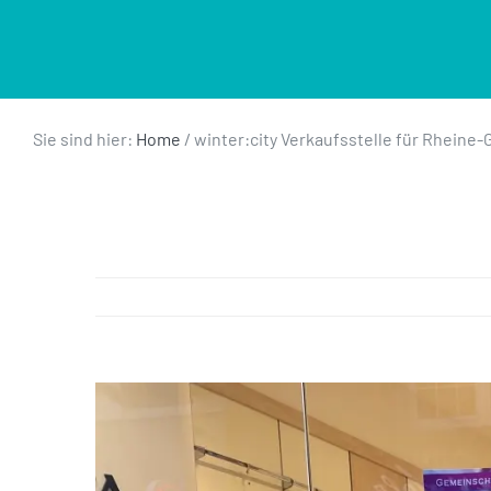
Sie sind hier:
Home
/
winter:city Verkaufsstelle für Rheine-
Zeige
grösseres
Bild