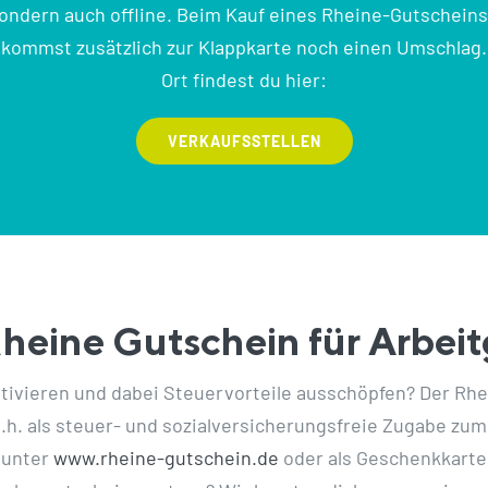
 sondern auch offline. Beim Kauf eines Rheine-Gutschein
ekommst zusätzlich zur Klappkarte noch einen Umschlag. 
Ort findest du hier:
VERKAUFSSTELLEN
heine Gutschein für Arbei
tivieren und dabei Steuervorteile ausschöpfen? Der Rhei
. als steuer- und sozialversicherungsfreie Zugabe zum 
 unter
www.rheine-gutschein.de
oder als Geschenkkarte