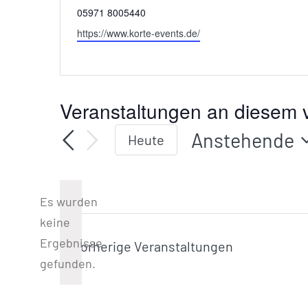
Telefon
05971 8005440
Webseite
https://www.korte-events.de/
Veranstaltungen an diesem v
Anstehende
Heute
Datum
wählen.
Es wurden
keine
Hinweis
Ergebnisse
Vorherige
Veranstaltungen
gefunden.