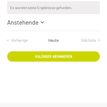
Es wurden keine Ergebnisse gefunden.
Hinweis
Anstehende
Datum
wählen.
Vorherige
Heute
Nächste
Veranstaltungen
Veranstal
KALENDER ABONNIEREN