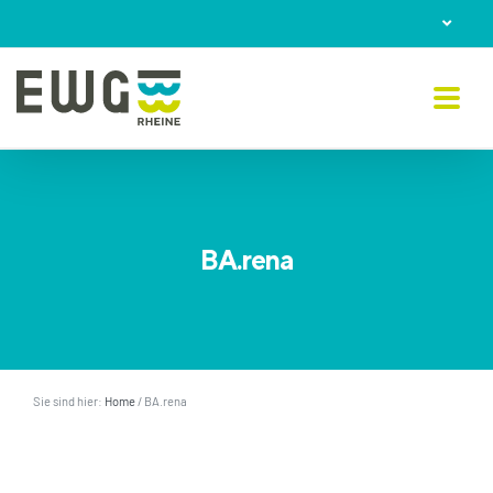
Skip
to
content
BA.rena
Sie sind hier:
Home
/
BA.rena