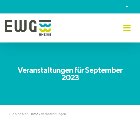
Skip
to
content
Veranstaltungen für September
2023
Sie sind hier:
Home
/
Veranstaltungen