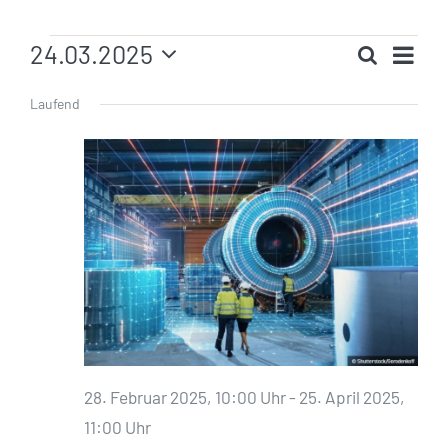
Veranstaltungen
Ver
24.03.2025
Suche
Veranst
Ans
Tag
für
Datum
Such-
Nav
24.
wählen.
Laufend
und
März
Ansicht
2025
28. Februar 2025, 10:00 Uhr
-
25. April 2025,
11:00 Uhr