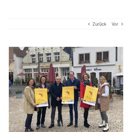
Zurück
Vor
Zeige
grösseres
Bild