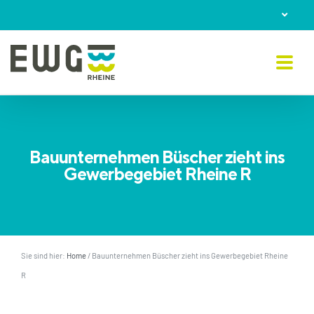
Skip
to
content
Bauunternehmen Büscher zieht ins
Gewerbegebiet Rheine R
Sie sind hier:
Home
/
Bauunternehmen Büscher zieht ins Gewerbegebiet Rheine
R