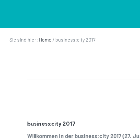
Sie sind hier:
Home
/
business:city 2017
Zeige
grösseres
business:city 2017
Bild
Willkommen in der business:city 2017 (27. Juni