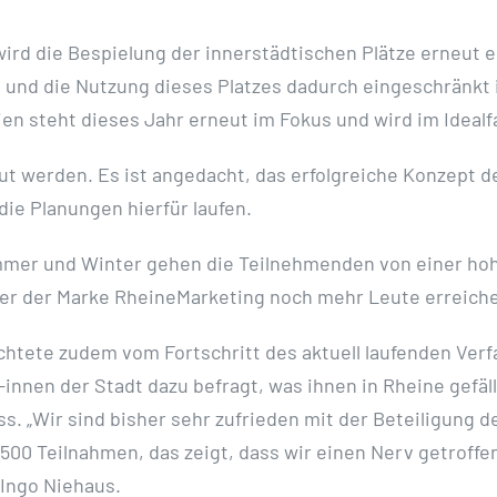
rd die Bespielung der innerstädtischen Plätze erneut e
und die Nutzung dieses Platzes dadurch eingeschränkt is
n steht dieses Jahr erneut im Fokus und wird im Idealfa
aut werden. Es ist angedacht, das erfolgreiche Konzept 
ie Planungen hierfür laufen.
mmer und Winter gehen die Teilnehmenden von einer hohe
 der Marke RheineMarketing noch mehr Leute erreichen
chtete zudem vom Fortschritt des aktuell laufenden Verf
innen der Stadt dazu befragt, was ihnen in Rheine gefäl
 „Wir sind bisher sehr zufrieden mit der Beteiligung 
 1500 Teilnahmen, das zeigt, dass wir einen Nerv getrof
 Ingo Niehaus.