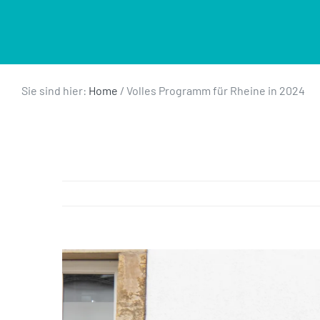
Sie sind hier:
Home
/
Volles Programm für Rheine in 2024
Zeige
grösseres
Bild