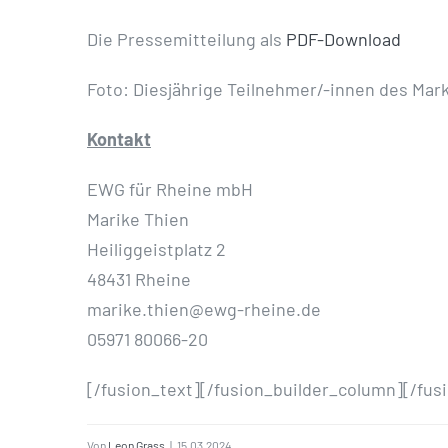
Die Pressemitteilung als
PDF-Download
Foto: Diesjährige Teilnehmer/-innen des Mar
Kontakt
EWG für Rheine mbH
Marike Thien
Heiliggeistplatz 2
48431 Rheine
marike.thien@ewg-rheine.de
05971 80066-20
[/fusion_text][/fusion_builder_column][/fus
Von
Leon Grass
|
15.03.2024