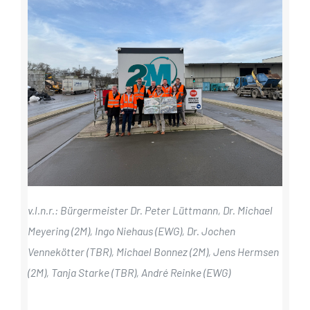
v.l.n.r.: Bürgermeister Dr. Peter Lüttmann, Dr. Michael
Meyering (2M), Ingo Niehaus (EWG), Dr. Jochen
Vennekötter (TBR), Michael Bonnez (2M), Jens Hermsen
(2M), Tanja Starke (TBR), André Reinke (EWG)