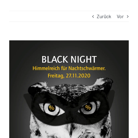
Zurück
Vor
Zeige
grösseres
Bild