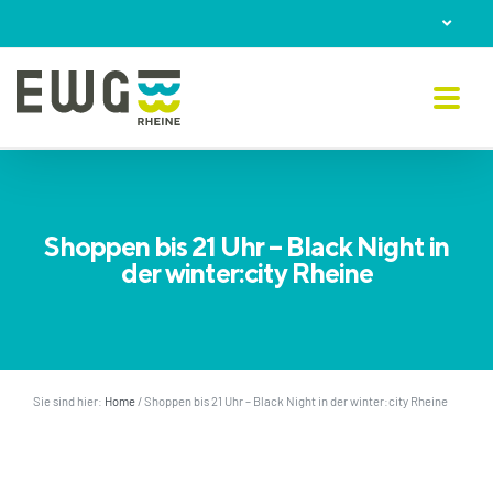
Skip
to
content
Shoppen bis 21 Uhr – Black Night in
der winter:city Rheine
Sie sind hier:
Home
/
Shoppen bis 21 Uhr – Black Night in der winter:city Rheine