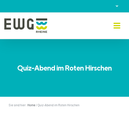
Skip
to
content
Quiz-Abend im Roten Hirschen
Sie sind hier:
Home
/
Quiz-Abend im Roten Hirschen