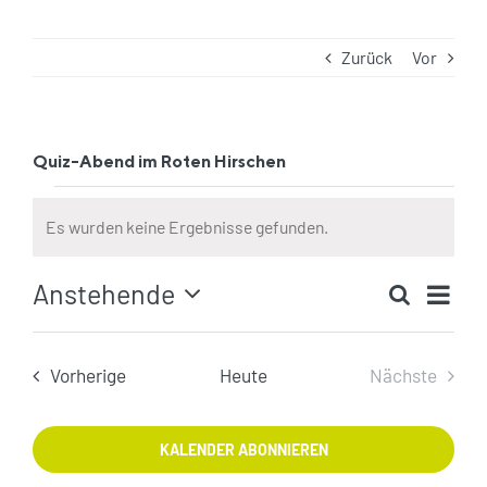
Zurück
Vor
Quiz-Abend im Roten Hirschen
Veranstaltungen
Es wurden keine Ergebnisse gefunden.
Hinweis
Ver
Anstehende
Suche
Veranst
Ans
Zusamm
Datum
Such-
Nav
auswählen.
und
Veranstaltungen
Vorherige
Heute
Nächste
Ansicht
Veranstal
KALENDER ABONNIEREN