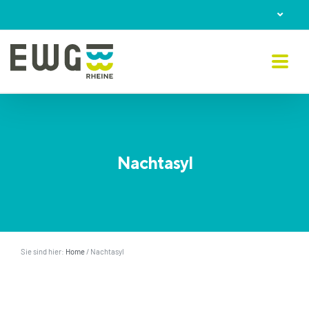
Skip
to
content
Nachtasyl
Sie sind hier:
Home
/
Nachtasyl