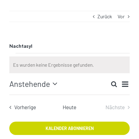
Zurück
Vor
Nachtasyl
Veranstaltungen
Es wurden keine Ergebnisse gefunden.
Hinweis
Ver
Anstehende
Suche
Veranst
Ans
Zusamm
Datum
Such-
Nav
auswählen.
und
Veranstaltungen
Vorherige
Heute
Nächste
Ansicht
Veranstal
KALENDER ABONNIEREN