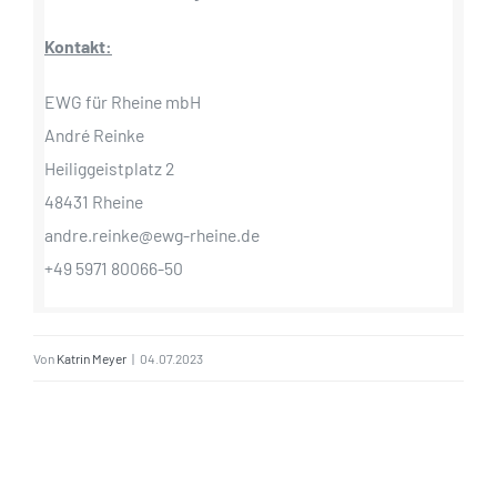
Kontakt:
EWG für Rheine mbH
André Reinke
Heiliggeistplatz 2
48431 Rheine
andre.reinke@ewg-rheine.de
+49 5971 80066-50
Von
Katrin Meyer
|
04.07.2023