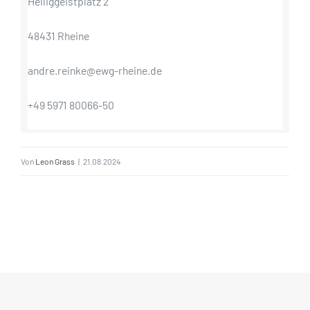
Heiliggeistplatz 2
48431 Rheine
andre.reinke@ewg-rheine.de
+49 5971 80066-50
Von
Leon Grass
|
21.08.2024