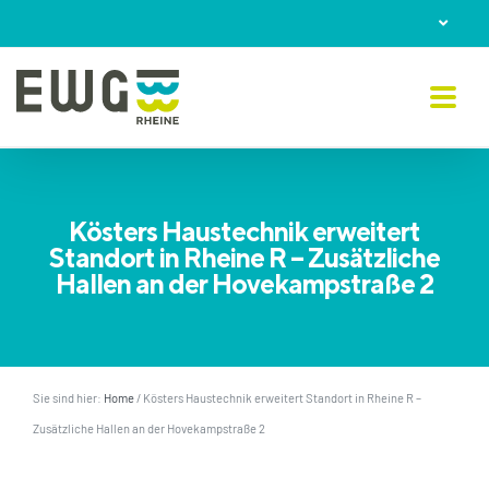
Skip
to
content
Kösters Haustechnik erweitert
Standort in Rheine R – Zusätzliche
Hallen an der Hovekampstraße 2
Sie sind hier:
Home
/
Kösters Haustechnik erweitert Standort in Rheine R –
Zusätzliche Hallen an der Hovekampstraße 2