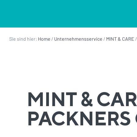
Sie sind hier:
Home
/
Unternehmensservice
/
MINT & CARE
MINT & CAR
PACKNERS