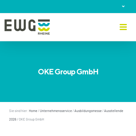
Skip
to
content
OKE Group GmbH
Sie sind hier:
Home
/
Unternehmensservice
/
Ausbildungsmesse
/
Ausstellende
2026
/
OKE Group GmbH