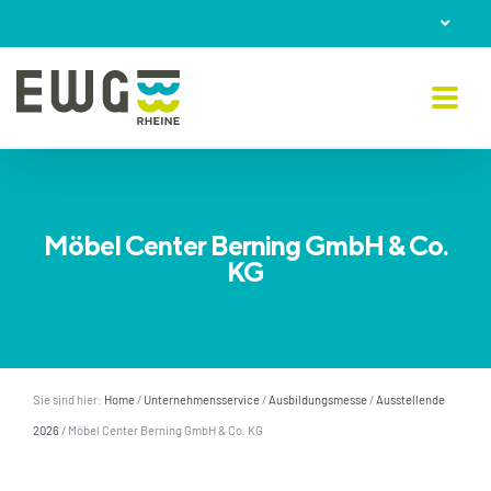
Skip
to
content
Möbel Center Berning GmbH & Co.
KG
Sie sind hier:
Home
/
Unternehmensservice
/
Ausbildungsmesse
/
Ausstellende
2026
/
Möbel Center Berning GmbH & Co. KG