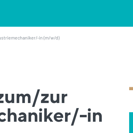
ustriemechaniker/-in (m/w/d)
zum/zur
chaniker/-in