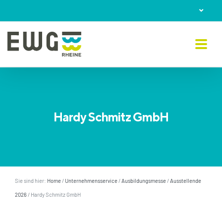
Skip
to
content
Hardy Schmitz GmbH
Sie sind hier:
Home
/
Unternehmensservice
/
Ausbildungsmesse
/
Ausstellende
2026
/
Hardy Schmitz GmbH