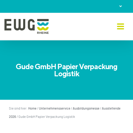
Skip
to
content
Gude GmbH Papier Verpackung
Logistik
Sie sind hier:
Home
/
Unternehmensservice
/
Ausbildungsmesse
/
Ausstellende
2026
/
Gude GmbH Papier Verpackung Logistik