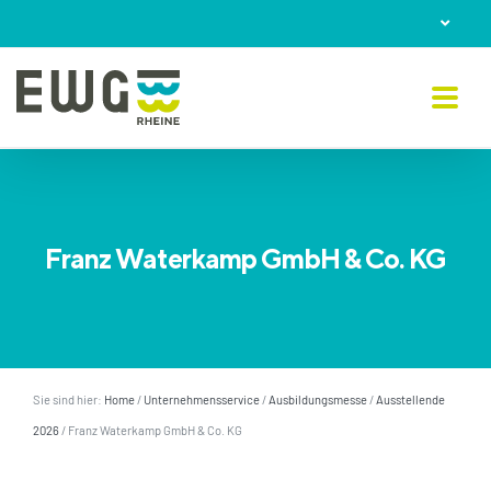
Skip
to
content
Franz Waterkamp GmbH & Co. KG
Sie sind hier:
Home
/
Unternehmensservice
/
Ausbildungsmesse
/
Ausstellende
2026
/
Franz Waterkamp GmbH & Co. KG