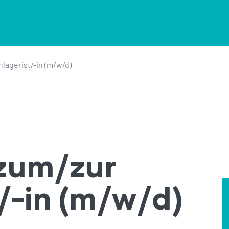
hlagerist/-in (m/w/d)
zum/zur
/-in (m/w/d)