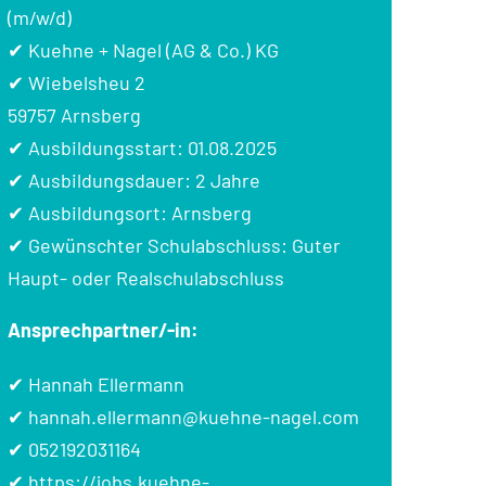
(m/w/d)
✔ Kuehne + Nagel (AG & Co.) KG
✔ Wiebelsheu 2
59757 Arnsberg
✔ Ausbildungsstart: 01.08.2025
✔ Ausbildungsdauer: 2 Jahre
✔ Ausbildungsort: Arnsberg
✔ Gewünschter Schulabschluss: Guter
Haupt- oder Realschulabschluss
Ansprechpartner/-in:
✔ Hannah Ellermann
✔
hannah.ellermann@kuehne-nagel.com
✔
052192031164
✔
https://jobs.kuehne-