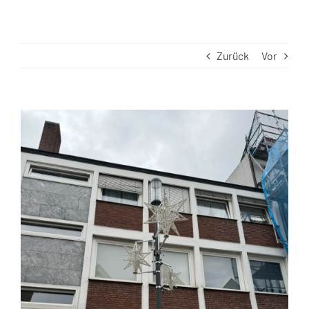
Zurück
Vor
Zeige
grösseres
Bild