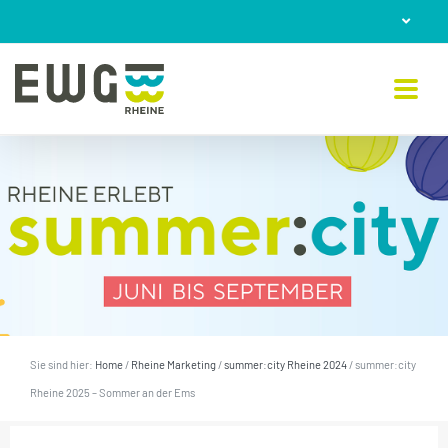
Skip
to
content
Sie sind hier:
Home
/
Rheine Marketing
/
summer:city Rheine 2024
/
summer:city
Rheine 2025 – Sommer an der Ems