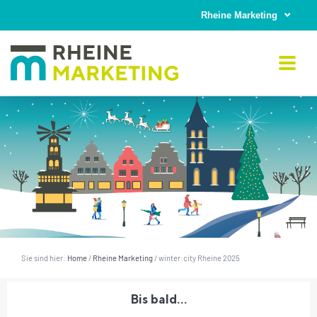
Skip
Rheine Marketing
to
content
Sie sind hier:
Home
/
Rheine Marketing
/
winter:city Rheine 2025
Bis bald…