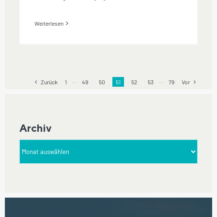
Weiterlesen
Zurück
1
···
49
50
51
52
53
···
79
Vor
Archiv
Archiv