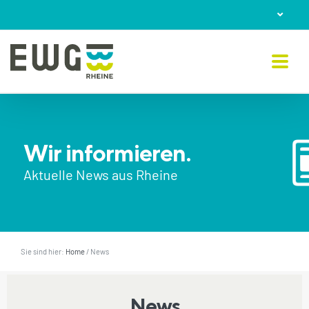
Skip
to
content
Wir informieren.
Aktuelle News aus Rheine
Sie sind hier:
Home
/
News
News