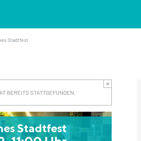
nes Stadtfest
×
AT BEREITS STATTGEFUNDEN.
nes Stadtfest
, 11:00 Uhr
-