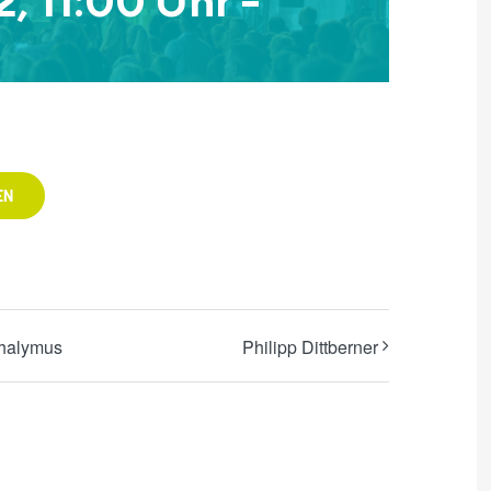
EN
thalymus
Philipp Dittberner