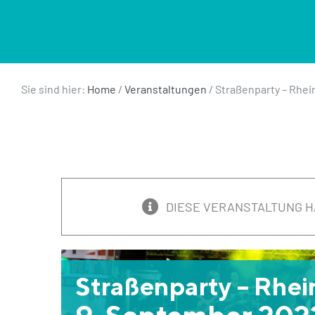
Sie sind hier:
Home
/
Veranstaltungen
/
Straßenparty – Rhei
DIESE VERANSTALTUNG H
Straßenparty – Rhei
9. September 2022