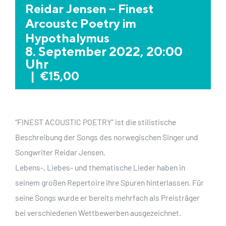
Reidar Jensen – Finest
Arcoustc Poetry im
Hypothalymus
8. September 2022, 20:00
Uhr
|
€15,00
“FINEST ACOUSTIC POETRY” ist die stilistische
Beschreibung der Songs des norwegischen Singer und
Songwriter Reidar Jensen.
Lebens-, Liebes- und thematische Lieder haben in
seinem großen Repertoire ihre Spuren hinterlassen. Für
seine Songs wurde er bereits mehrfach als Preisträger
bei verschiedenen Wettbewerben ausgezeichnet.