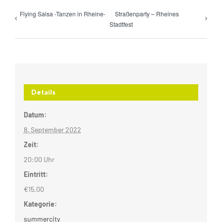
Flying Salsa -Tanzen in Rheine-
Straßenparty – Rheines
Stadtfest
Details
Datum:
8. September 2022
Zeit:
20:00 Uhr
Eintritt:
€15,00
Kategorie:
summercity