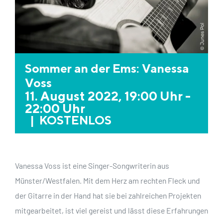
Sommer an der Ems: Vanessa
Voss
11. August 2022, 19:00 Uhr
-
22:00 Uhr
|
KOSTENLOS
Vanessa Voss ist eine Singer-Songwriterin aus
Münster/Westfalen. Mit dem Herz am rechten Fleck und
der Gitarre in der Hand hat sie bei zahlreichen Projekten
mitgearbeitet, ist viel gereist und lässt diese Erfahrungen