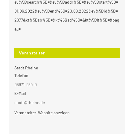
ev%5Bsearch%5D=&ev%5Baddr%5D=&ev%5Bstart%5D=
01.06.2022&ev%5Bend%5D=20.09.2022&ev%5Bid%5D=
2977&kt%5Bsb%5D=&kt%5Bsd%5D=&kt%5Blt%5D=&pag
e_=
Veranstalter
Stadt Rheine
Telefon
05971-939-0
E-Mail
stadt@rheine.de
Veranstalter-Website anzeigen