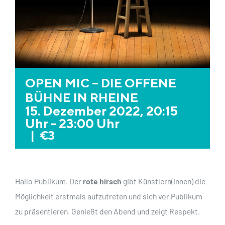
OPEN MIC – DIE OFFENE
BÜHNE IN RHEINE
15. Dezember 2022, 20:15
Uhr
-
23:00 Uhr
|
€3
Hallo Publikum. Der
rote hirsch
gibt Künstlern(innen) die
Möglichkeit erstmals aufzutreten und sich vor Publikum
zu präsentieren. Genießt den Abend und zeigt Respekt.