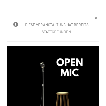
×
DIESE VERANSTALTUNG HAT BEREITS
STATTGEFUNDEN.