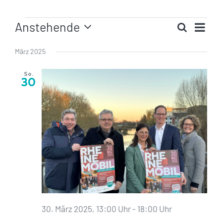
Veranstaltungen
Ver
Anstehende
Suche
Veranst
Ans
Liste
Datum
Such-
Nav
wählen.
März 2025
und
Ansicht
So.
30
30. März 2025, 13:00 Uhr
-
18:00 Uhr