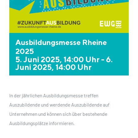
Ausbildungsmesse Rheine
2025
5. Juni 2025, 14:00 Uhr
-
6.
Juni 2025, 14:00 Uhr
In der jährlichen Ausbildungsmesse treffen
Auszubildende und werdende Auszubildende auf
Unternehmen und können sich über bestehende
Ausbildungsplätze informieren.