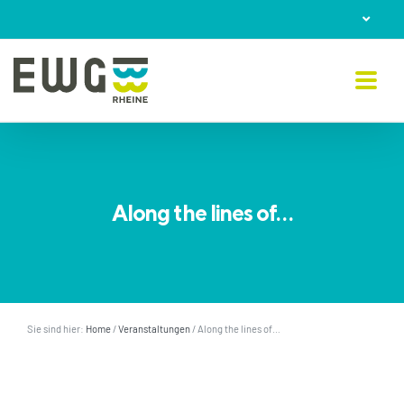
Skip
to
content
Along the lines of…
Sie sind hier:
Home
/
Veranstaltungen
/
Along the lines of…