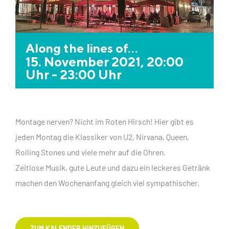
Along the lines of…
15. November 2021, 20:00
Uhr
-
23:00 Uhr
Montage nerven? Nicht im Roten Hirsch! Hier gibt es
jeden Montag die Klassiker von U2, Nirvana, Queen,
Rolling Stones und viele mehr auf die Ohren.
Zeitlose Musik, gute Leute und dazu ein leckeres Getränk
machen den Wochenanfang gleich viel sympathischer.
ZUM KALENDER HINZUFÜGEN