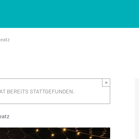
eatz
×
AT BEREITS STATTGEFUNDEN.
eatz