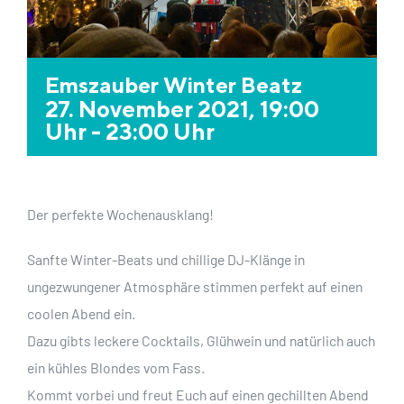
Emszauber Winter Beatz
27. November 2021, 19:00
Uhr
-
23:00 Uhr
Der perfekte Wochenausklang!
Sanfte Winter-Beats und chillige DJ-Klänge
in
ungezwungener Atmosphäre
stimmen perfekt auf einen
coolen Abend ein.
Dazu gibts leckere Cocktails, Glühwein und natürlich auch
ein kühles Blondes vom Fass.
Kommt vorbei und freut Euch auf einen gechillten Abend