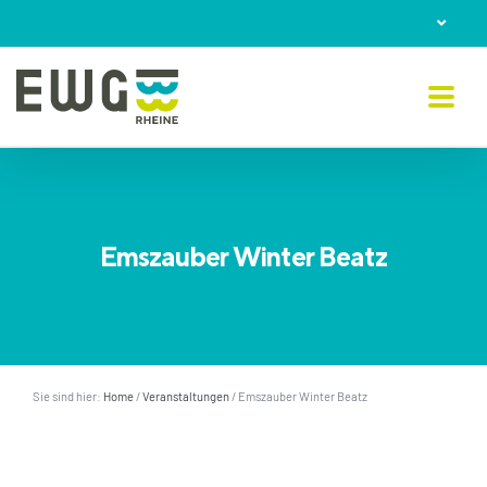
Skip
to
content
Emszauber Winter Beatz
Sie sind hier:
Home
/
Veranstaltungen
/
Emszauber Winter Beatz