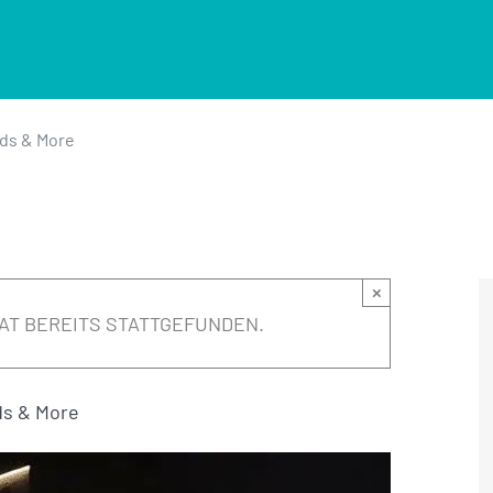
nds & More
×
AT BEREITS STATTGEFUNDEN.
ds & More