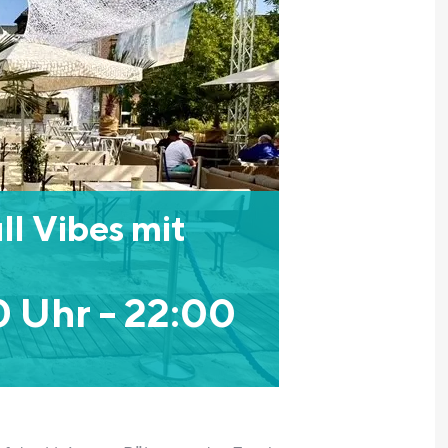
l Vibes mit
0 Uhr
-
22:00