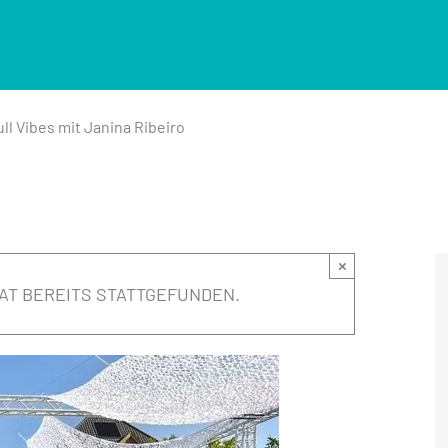
l Vibes mit Janina Ribeiro
×
AT BEREITS STATTGEFUNDEN.