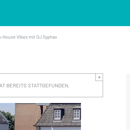
House Vibes mit DJ Syphax
×
AT BEREITS STATTGEFUNDEN.