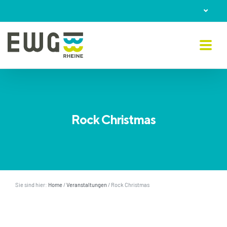
Skip
to
content
Rock Christmas
Sie sind hier:
Home
/
Veranstaltungen
/
Rock Christmas