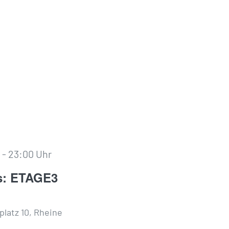
r
-
23:00 Uhr
s: ETAGE3
latz 10, Rheine