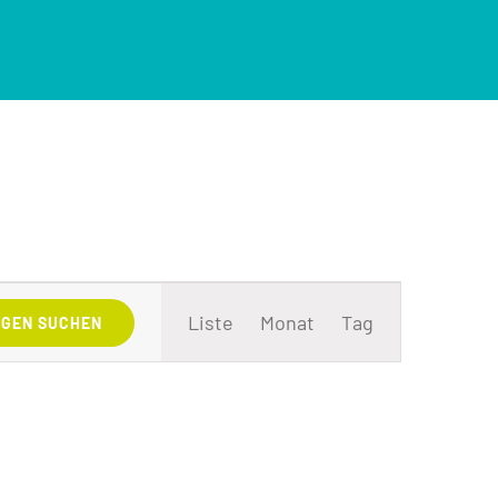
Veranstaltung
Ansichten-
Liste
Monat
Tag
GEN SUCHEN
Navigation