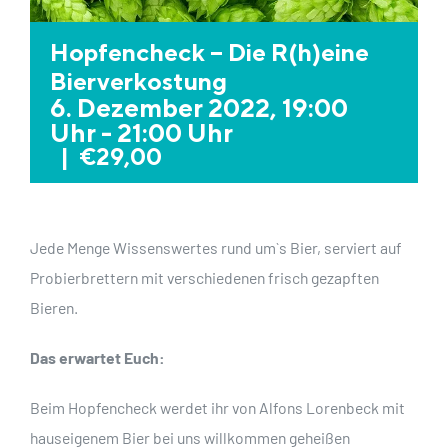
Hopfencheck – Die R(h)eine
Bierverkostung
6. Dezember 2022, 19:00
Uhr
-
21:00 Uhr
|
€29,00
Jede Menge Wissenswertes rund um`s Bier, serviert auf
Probierbrettern mit verschiedenen frisch gezapften
Bieren.
Das erwartet Euch:
Beim Hopfencheck werdet ihr von Alfons Lorenbeck mit
hauseigenem Bier bei uns willkommen geheißen