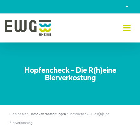
Skip
to
content
Hopfencheck – Die R(h)eine
Bierverkostung
Sie sind hier:
Home
/
Veranstaltungen
/
Hopfencheck – Die R(h)eine
Bierverkostung