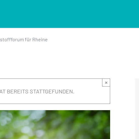
stoffforum für Rheine
×
AT BEREITS STATTGEFUNDEN.