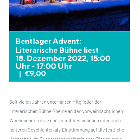
Bentlager Advent:
Literarische Bühne liest
18. Dezember 2022, 15:00
Uhr
-
17:00 Uhr
|
€9,00
Seit vielen Jahren unterhalten Mitglieder der
Literarischen Bühne Rheine an den vorweihnachtlichen
Wochenenden die Zuhörer mit besinnlichen oder auch
heiteren Geschichten als Einstimmung auf die festliche
Jahreszeit. Im Zusammenarbeit mit dem Förderverein