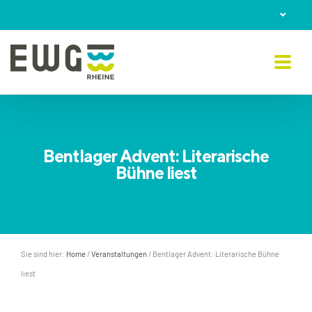
Skip
to
content
Bentlager Advent: Literarische
Bühne liest
Sie sind hier:
Home
/
Veranstaltungen
/
Bentlager Advent: Literarische Bühne
liest