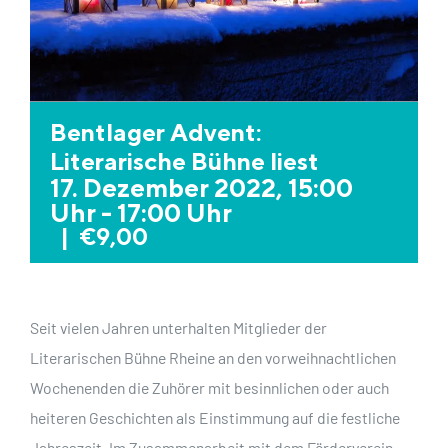
Bentlager Advent:
Literarische Bühne liest
17. Dezember 2022, 15:00
Uhr
-
17:00 Uhr
|
€9,00
Seit vielen Jahren unterhalten Mitglieder der
Literarischen Bühne Rheine an den vorweihnachtlichen
Wochenenden die Zuhörer mit besinnlichen oder auch
heiteren Geschichten als Einstimmung auf die festliche
Jahreszeit. Im Zusammenarbeit mit dem Förderverein