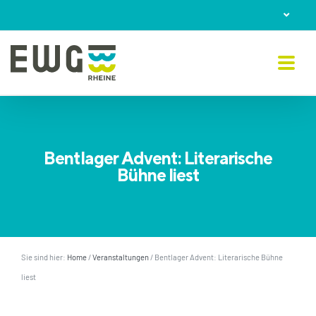
Skip
to
content
Bentlager Advent: Literarische
Bühne liest
Sie sind hier:
Home
/
Veranstaltungen
/
Bentlager Advent: Literarische Bühne
liest